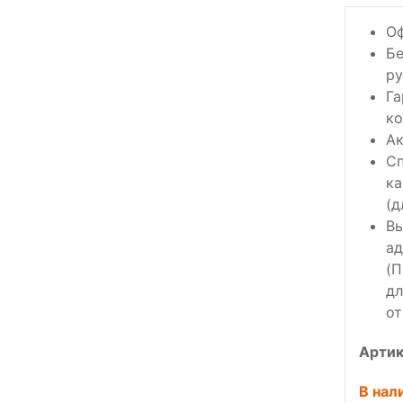
Оф
Бе
ру
Га
ко
Ак
Сп
ка
(д
Вы
ад
(П
дл
от
Артик
В нал