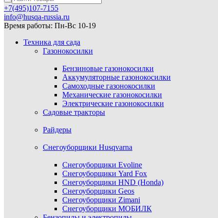
+7(495)107-7155
info@husqa-russia.ru
Время работы: Пн-Вс 10-19
Техника для сада
Газонокосилки
Бензиновые газонокосилки
Аккумуляторные газонокосилки
Самоходные газонокосилки
Механические газонокосилки
Электрические газонокосилки
Садовые тракторы
Райдеры
Снегоуборщики Husqvarna
Снегоуборщики Evoline
Снегоуборщики Yard Fox
Снегоуборщики HND (Honda)
Снегоуборщики Geos
Снегоуборщики Zimani
Снегоуборщики МОБИЛК
Бензопилы и электропилы