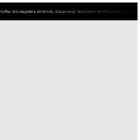
 эта надпись исчезла, владельцу магазина необходимо активировать