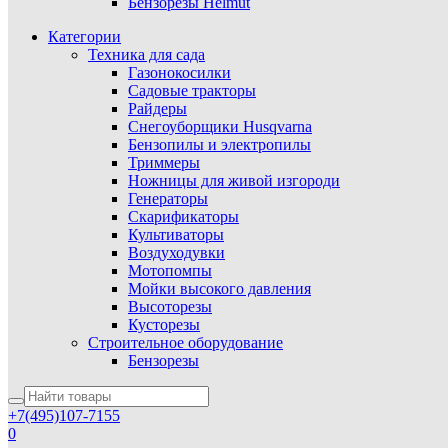
Бензорезы Helmut
Категории
Техника для сада
Газонокосилки
Садовые тракторы
Райдеры
Снегоуборщики Husqvarna
Бензопилы и электропилы
Триммеры
Ножницы для живой изгороди
Генераторы
Скарификаторы
Культиваторы
Воздуходувки
Мотопомпы
Мойки высокого давления
Высоторезы
Кусторезы
Строительное оборудование
Бензорезы
+7(495)107-7155
0