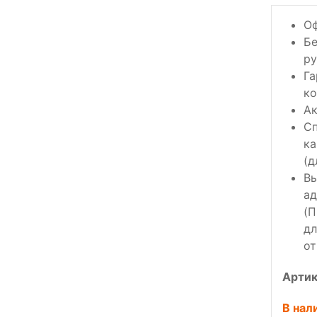
Оф
Бе
ру
Га
ко
Ак
Сп
ка
(д
Вы
ад
(П
дл
от
Артик
В нал