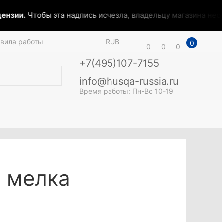
нзии.
Чтобы эта надпись исчезла, владельцу магазина необх
вила работы
RUB
0
0
0
0
+7(495)107-7155
info@husqa-russia.ru
Время работы: Пн-Вс 10-19
 мелка