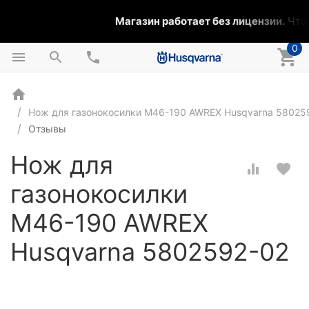
Магазин работает без лицензии.
Чтоб
0
Нож для газонокосилки М46-190 AWREX Husqvarna 58025
Отзывы
Нож для
газонокосилки
М46-190 AWREX
Husqvarna 5802592-02