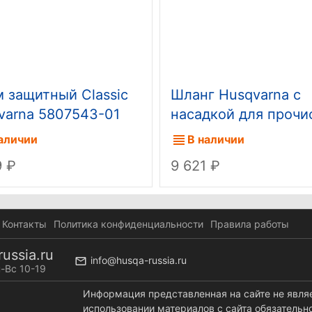
 защитный Classic
Шланг Husqvarna с
varna 5807543-01
насадкой для прочи
труб и стоков 15м
аличии
В наличии
9
9 621
Контакты
Политика конфиденциальности
Правила работы
ussia.ru
info@husqa-russia.ru
-Вс 10-19
Информация представленная на сайте не явля
использовании материалов с сайта обязательн