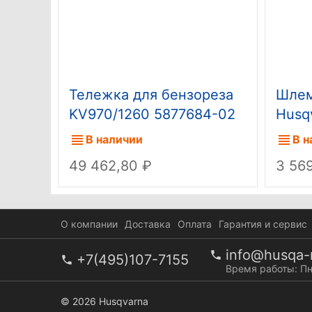
Тележка для бензореза
Шлем
KV970/1260 5877684-02
Husq
(старый код 9651916-05)
В наличии
В н
49 462,80
3 56
О компании
Доставка
Оплата
Гарантия и сервис
info@husqa-r
+7(495)107-7155
Время работы: Пн
© 2026 Husqvarna