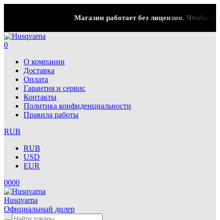
Магазин работает без лицензии.
Чтобы эта на
0
О компании
Доставка
Оплата
Гарантия и сервис
Контакты
Политика конфиденциальности
Правила работы
RUB
RUB
USD
EUR
0
0
0
0
Husqvarna
Официальный дилер