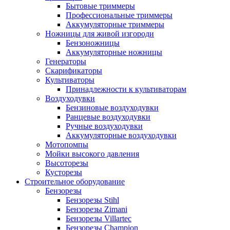
Бытовые триммеры
Профессиональные триммеры
Аккумуляторные триммеры
Ножницы для живой изгороди
Бензоножницы
Аккумуляторные ножницы
Генераторы
Скарификаторы
Культиваторы
Принадлежности к культиваторам
Воздуходувки
Бензиновые воздуходувки
Ранцевые воздуходувки
Ручные воздуходувки
Аккумуляторные воздуходувки
Мотопомпы
Мойки высокого давления
Высоторезы
Кусторезы
Строительное оборудование
Бензорезы
Бензорезы Stihl
Бензорезы Zimani
Бензорезы Villartec
Бензорезы Champion