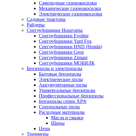
Самоходные газонокосилки
Механические газонокосилки
Электрические газонокосилки
Садовые тракторы
Райдеры
Снегоуборщики Husqvarna
Снегоуборщики Evoline
Снегоуборщики Yard Fox
Снегоуборщики HND (Honda)
Снегоуборщики Geos
Снегоуборщики Zimani
Снегоуборщики МОБИЛК
Бензопилы и электропилы
Бытовые бензопилы
Электрические пилы
Аккумуляторные пилы
Универсальные бензопилы
Профессиональные бензопилы
Бензопилы серии XP®
Специальные пилы
Расходные материалы
Масла и смазки
Шины
Цепи
Триммеры