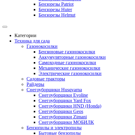
Бензорезы Patriot
Бензорезы Huter
Бензорезы Helmut
Категории
Техника для сада
Газонокосилки
Бензиновые газонокосилки
Аккумуляторные газонокосилки
Самоходные газонокосилки
Механические газонокосилки
Электрические газонокосилки
Садовые тракторы
Райдеры
Снегоуборщики Husqvarna
Снегоуборщики Evoline
Снегоуборщики Yard Fox
Снегоуборщики HND (Honda)
Снегоуборщики Geos
Снегоуборщики Zimani
Снегоуборщики МОБИЛК
Бензопилы и электропилы
Бытовые бензопилы