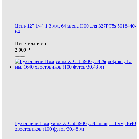
Цепь 12" 1/4" 1,3 мм, 64 звена Н00 для 327PT5s 5018440-
64
Нет в наличии
2 009
Бухта цепи Husqvarna X-Cut S93G, 3/8"mini, 1.3 мм, 1640
хвостовиков (100 футов/30.48 м)