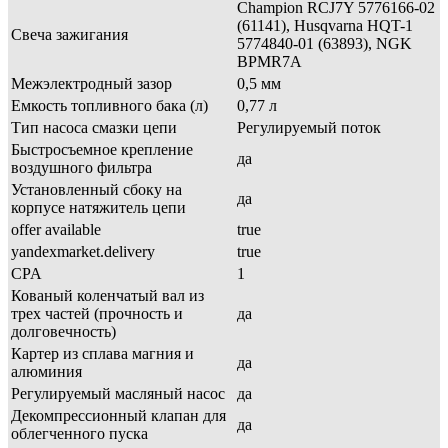
Champion RCJ7Y 5776166-02
(61141), Husqvarna HQT-1
Свеча зажигания
5774840-01 (63893), NGK
BPMR7A
Межэлектродный зазор
0,5 мм
Емкость топливного бака (л)
0,77 л
Тип насоса смазки цепи
Регулируемый поток
Быстросъемное крепление
да
воздушного фильтра
Установленный сбоку на
да
корпусе натяжитель цепи
offer available
true
yandexmarket.delivery
true
CPA
1
Кованый коленчатый вал из
трех частей (прочность и
да
долговечность)
Картер из сплава магния и
да
алюминия
Регулируемый масляный насос
да
Декомпрессионный клапан для
да
облегченного пуска