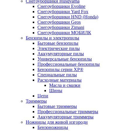
Снегоуборщики Husqvarna
Снегоуборщики Evoline
Снегоуборщики Yard Fox
Снегоуборщики HND (Honda)
Снегоуборщики Geos
Снегоуборщики Zimani
Снегоуборщики МОБИЛК
Бензопилы и электропилы
Бытовые бензопилы
Электрические пилы
Аккумуляторные пилы
Универсальные бензопилы
Профессиональные бензопилы
Бензопилы серии XP®
Специальные пилы
Расходные материалы
Масла и смазки
Шины
Цепи
Триммеры
Бытовые триммеры
Профессиональные триммеры
Аккумуляторные триммеры
Ножницы для живой изгороди
Бензоножницы