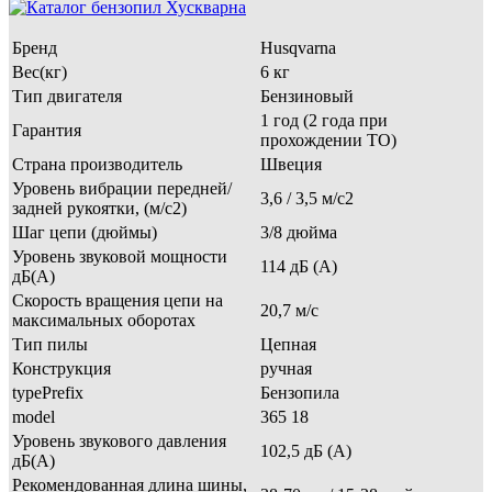
Бренд
Husqvarna
Вес(кг)
6 кг
Тип двигателя
Бензиновый
1 год (2 года при
Гарантия
прохождении ТО)
Страна производитель
Швеция
Уровень вибрации передней/
3,6 / 3,5 м/с2
задней рукоятки, (м/с2)
Шаг цепи (дюймы)
3/8 дюйма
Уровень звуковой мощности
114 дБ (A)
дБ(A)
Скорость вращения цепи на
20,7 м/с
максимальных оборотах
Тип пилы
Цепная
Конструкция
ручная
typePrefix
Бензопила
model
365 18
Уровень звукового давления
102,5 дБ (А)
дБ(A)
Рекомендованная длина шины,