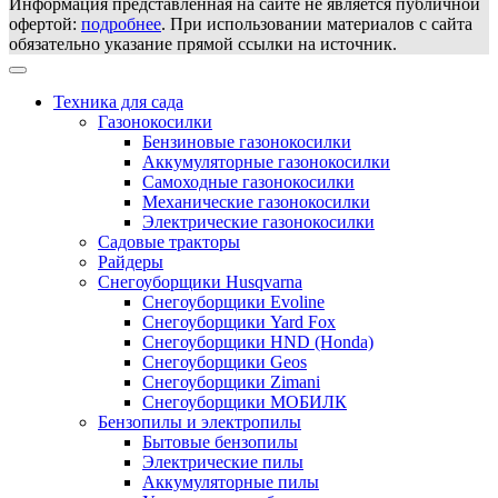
Информация представленная на сайте не является публичной
офертой:
подробнее
. При использовании материалов с сайта
обязательно указание прямой ссылки на источник.
Техника для сада
Газонокосилки
Бензиновые газонокосилки
Аккумуляторные газонокосилки
Самоходные газонокосилки
Механические газонокосилки
Электрические газонокосилки
Садовые тракторы
Райдеры
Снегоуборщики Husqvarna
Снегоуборщики Evoline
Снегоуборщики Yard Fox
Снегоуборщики HND (Honda)
Снегоуборщики Geos
Снегоуборщики Zimani
Снегоуборщики МОБИЛК
Бензопилы и электропилы
Бытовые бензопилы
Электрические пилы
Аккумуляторные пилы