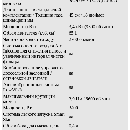
38-70 см / 15-28 дюймов
мин-макс
Длинна шины в стандартной
комплектации / Толщина паза
45 см / 18 дюймов
шины/цепи мм
Мощность (кВт)
3,4 кВт (9300 об./мин)
Объем двигателя (куб. см)
65,1
Частота на холостом ходу
2700 об./мин
Система очистки воздуха Air
Injection для снижения износа и
да
увеличенный интервал чистки
фильтра
Комбинированное управление
дроссельной заслонкой /
да
остановкой двигателя
Антивибрационная система
да
LowVib®
Максимальный крутящий
3,9 Нм / 6600 об.мин
момент
Мощность, Вт
3400
Система легкого запуска Smart
да
Start
Объем бака для смазки цепи
0,4 л