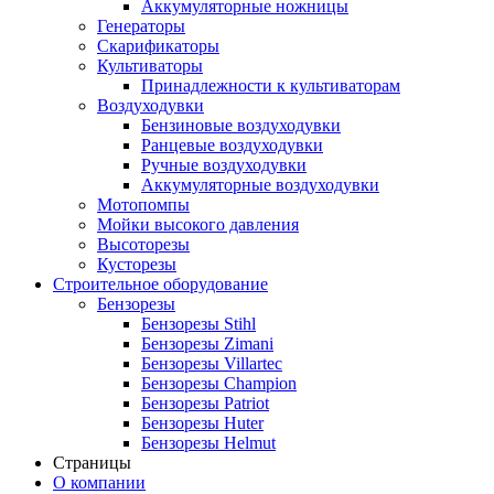
Аккумуляторные ножницы
Генераторы
Скарификаторы
Культиваторы
Принадлежности к культиваторам
Воздуходувки
Бензиновые воздуходувки
Ранцевые воздуходувки
Ручные воздуходувки
Аккумуляторные воздуходувки
Мотопомпы
Мойки высокого давления
Высоторезы
Кусторезы
Строительное оборудование
Бензорезы
Бензорезы Stihl
Бензорезы Zimani
Бензорезы Villartec
Бензорезы Champion
Бензорезы Patriot
Бензорезы Huter
Бензорезы Helmut
Страницы
О компании