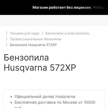
Магазин работает без лицензии.
Чтобы эта 
Техника для сада
Бензопилы и электропилы
Профессиональные бензопилы
Бензопила Husqvarna 572XP
Бензопила
Husqvarna 572XP
Официальный дилер Husqvarna.
Бесплатная доставка по Москве от 10000