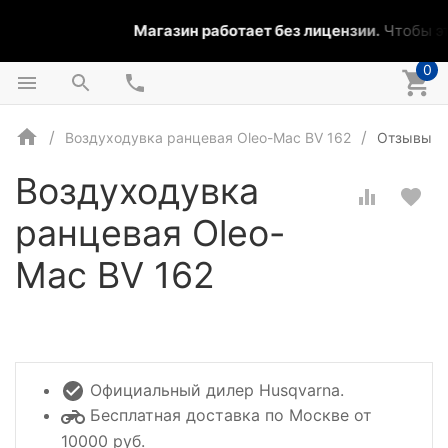
Магазин работает без лицензии.
Чтобы эт
0
Воздуходувка ранцевая Oleo-Mac BV 162
Отзывы
Воздуходувка
ранцевая Oleo-
Mac BV 162
Официальный дилер Husqvarna.
Бесплатная доставка по Москве от
10000 руб.