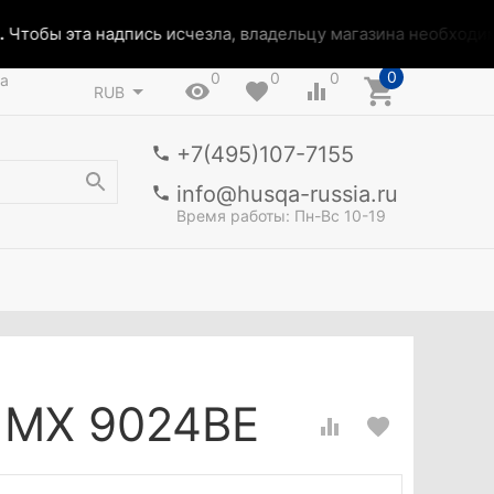
тобы эта надпись исчезла, владельцу магазина необходимо 
0
0
0
0
а
RUB
+7(495)107-7155
info@husqa-russia.ru
Время работы: Пн-Вс 10-19
 MX 9024BE