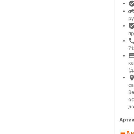
ру
пр
71
ка
(д
са
Ве
оф
до
Артик
В 