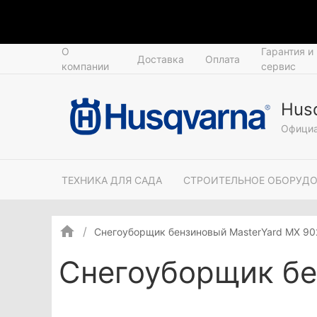
О
Гарантия и
Доставка
Оплата
компании
сервис
Hus
Официа
ТЕХНИКА ДЛЯ САДА
СТРОИТЕЛЬНОЕ ОБОРУД
Снегоуборщик бензиновый MasterYard MX 9
Снегоуборщик бе