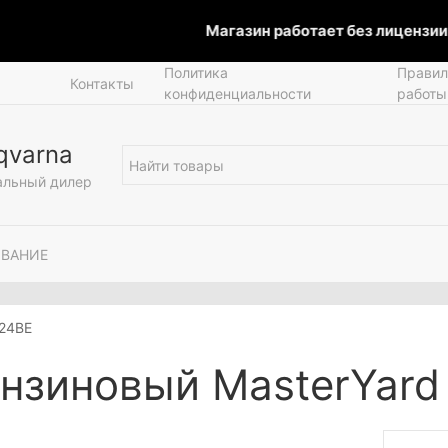
Магазин работает без лицензии.
Ч
Политика
Правил
Контакты
конфиденциальности
работы
qvarna
льный дилер
ОВАНИЕ
024BE
нзиновый MasterYard