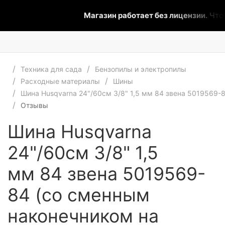
Магазин работает без лицензии.
Чтобы
Техника для сада
Бензопилы и электропилы
Расходные материалы
Шины
Шина Husqvarna 24"/60см 3/8" 1,5 мм 84 звена 5019569
Отзывы
Шина Husqvarna
24"/60см 3/8" 1,5
мм 84 звена 5019569-
84 (со сменным
наконечником на