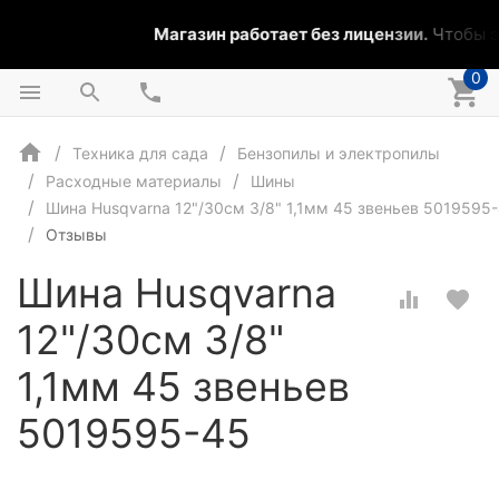
Магазин работает без лицензии.
Чтобы эт
0
Техника для сада
Бензопилы и электропилы
Расходные материалы
Шины
Шина Husqvarna 12"/30см 3/8" 1,1мм 45 звеньев 5019595
Отзывы
Шина Husqvarna
12"/30см 3/8"
1,1мм 45 звеньев
5019595-45