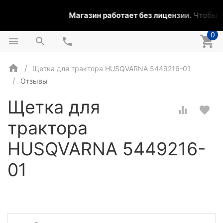
Магазин работает без лицензии.
Чтобы эт
0
Щетка для трактора HUSQVARNA 5449216-01
Отзывы
Щетка для
трактора
HUSQVARNA 5449216-
01