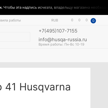
Чтобы эта надпись исчезла, владельцу магазина необходимо
0
0
0
вила работы
RUB
0
+7(495)107-7155
info@husqa-russia.ru
Время работы: Пн-Вс 10-19
р 41 Husqvarna