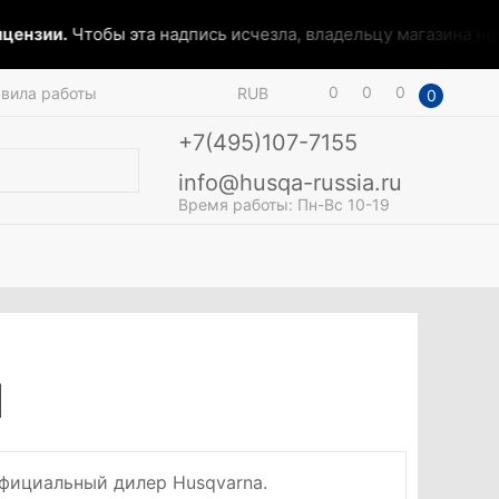
ензии.
Чтобы эта надпись исчезла, владельцу магазина необ
0
0
0
вила работы
RUB
0
+7(495)107-7155
info@husqa-russia.ru
Время работы: Пн-Вс 10-19
1
ициальный дилер Husqvarna.