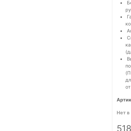
Бе
ру
Га
ко
Ак
Сп
ка
(д
Вы
по
(П
дл
от
Артик
Нет в
51