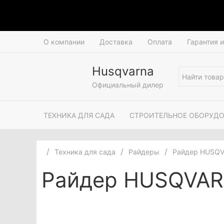
О компании
Доставка
Оплата
Гарантия 
Husqvarna
Официальный дилер
ТЕХНИКА ДЛЯ САДА
СТРОИТЕЛЬНОЕ ОБОРУД
Техника для сада
Райдеры
Райдер HUSQV
Райдер HUSQVARN