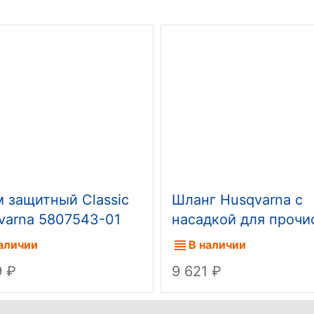
 защитный Classic
Шланг Husqvarna с
varna 5807543-01
насадкой для прочи
труб и стоков 15м
аличии
В наличии
9
9 621