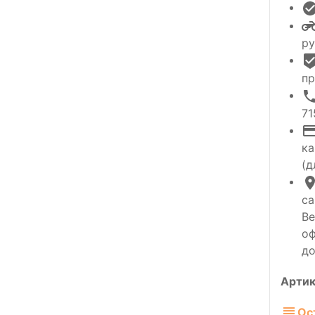
ру
пр
71
ка
(д
са
Ве
оф
до
Артик
Ос