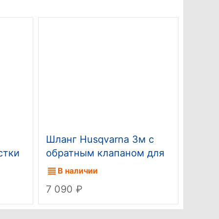
Шланг Husqvarna 3м с
Шина
стки
обратным клапаном для
3/8" 
самовсасывания и
06009
В наличии
В н
подачи воды из бочки
7 090
6 06