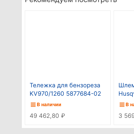
Тележка для бензореза
Шлем
KV970/1260 5877684-02
Husq
(старый код 9651916-05)
В наличии
В н
49 462,80
3 56