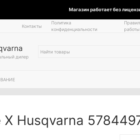
Магазин работает без лицензии
Политика
Правил
Контакты
конфиденциальности
работы
qvarna
льный дилер
ОВАНИЕ
 X Husqvarna 578449