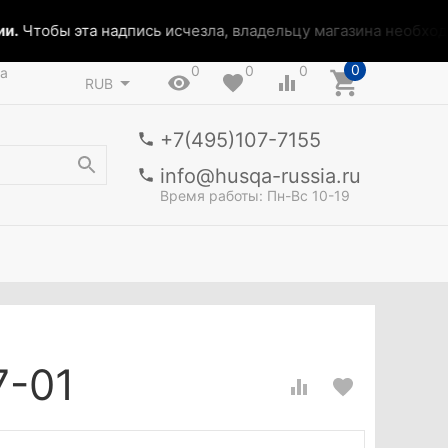
.
Чтобы эта надпись исчезла, владельцу магазина необходим
0
0
0
0
а
RUB
+7(495)107-7155
info@husqa-russia.ru
Время работы: Пн-Вс 10-19
7-01