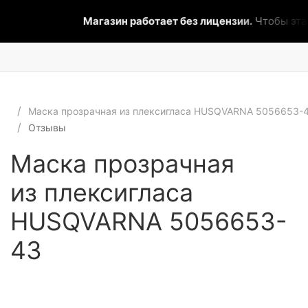
Магазин работает без лицензии.
Чтобы эта 
Маска прозрачная из плексигласа HUSQVARNA 5056653-
Отзывы
Маска прозрачная
из плексигласа
HUSQVARNA 5056653-
43