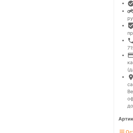
ру
пр
71
ка
(д
са
Ве
оф
до
Артик
Ос