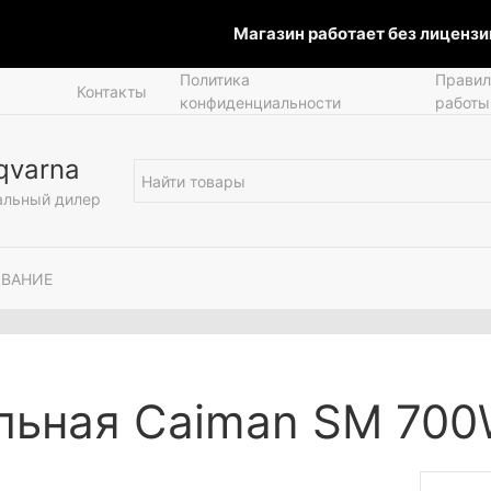
Магазин работает без лицензии.
Политика
Правил
Контакты
конфиденциальности
работы
qvarna
льный дилер
ОВАНИЕ
льная Caiman SM 70