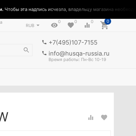
Чтобы эта надпись исчезла, владельцу магазина необходимо
0
0
0
0
а
RUB
+7(495)107-7155
info@husqa-russia.ru
Время работы: Пн-Вс 10-19
0W