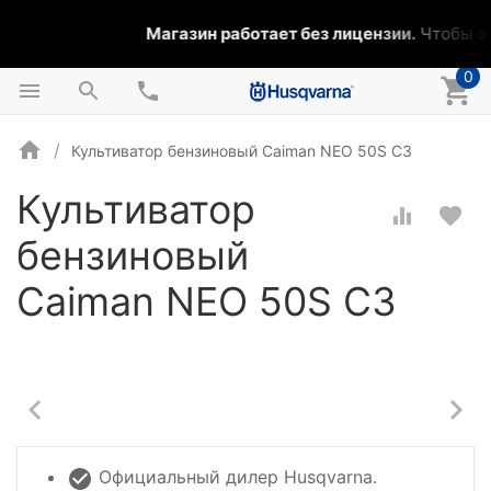
Магазин работает без лицензии.
Чтобы эта
0
Культиватор бензиновый Caiman NEO 50S C3
Культиватор
бензиновый
Caiman NEO 50S C3
Официальный дилер Husqvarna.