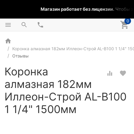
Магазин работает без лицензии.
Чтобы эт
0
Коронка алмазная 182мм Иллеон-Строй AL-B100 1 1/4" 1
Отзывы
Коронка
алмазная 182мм
Иллеон-Строй AL-B100
1 1/4" 1500мм