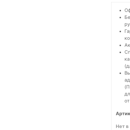
Оф
Бе
ру
Га
ко
Ак
Сп
ка
(д
Вы
ад
(П
дл
от
Артик
Нет в