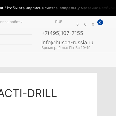
.
Чтобы эта надпись исчезла, владельцу магазина необходим
вила работы
RUB
0
0
0
0
+7(495)107-7155
info@husqa-russia.ru
Время работы: Пн-Вс 10-19
ACTI-DRILL