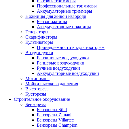
Бытовые триммеры
Профессиональные триммеры
Аккумуляторные триммеры
Ножницы для живой изгороди
Бензоножницы
Аккумуляторные ножницы
Генераторы
Скарификаторы
Культиваторы
Принадлежности к культиваторам
Воздуходувки
Бензиновые воздуходувки
Ранцевые воздуходувки
Ручные воздуходувки
Аккумуляторные воздуходувки
Мотопомпы
Мойки высокого давления
Высоторезы
Кусторезы
Строительное оборудование
Бензорезы
Бензорезы Stihl
Бензорезы Zimani
Бензорезы Villartec
Бензорезы Champion