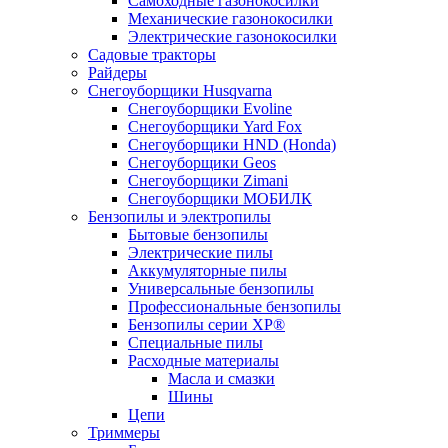
Самоходные газонокосилки
Механические газонокосилки
Электрические газонокосилки
Садовые тракторы
Райдеры
Снегоуборщики Husqvarna
Снегоуборщики Evoline
Снегоуборщики Yard Fox
Снегоуборщики HND (Honda)
Снегоуборщики Geos
Снегоуборщики Zimani
Снегоуборщики МОБИЛК
Бензопилы и электропилы
Бытовые бензопилы
Электрические пилы
Аккумуляторные пилы
Универсальные бензопилы
Профессиональные бензопилы
Бензопилы серии XP®
Специальные пилы
Расходные материалы
Масла и смазки
Шины
Цепи
Триммеры