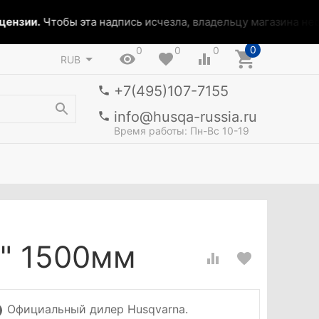
ензии.
Чтобы эта надпись исчезла, владельцу магазина необ
0
0
0
0
RUB
+7(495)107-7155
info@husqa-russia.ru
Время работы: Пн-Вс 10-19
4" 1500мм
Официальный дилер Husqvarna.