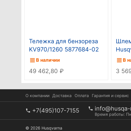
Тележка для бензореза
Шлем
KV970/1260 5877684-02
Husq
(старый код 9651916-05)
В наличии
В н
49 462,80
3 56
О компании
Доставка
Оплата
Гарантия и сервис
info@husqa-r
+7(495)107-7155
Время работы: Пн
© 2026 Husqvarna