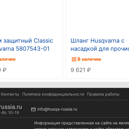
 защитный Classic
Шланг Husqvarna с
varna 5807543-01
насадкой для прочи
труб и стоков 15м
аличии
В наличии
9
9 621
Контакты
Политика конфиденциальности
Правила работы
ussia.ru
info@husqa-russia.ru
-Вс 10-19
Информация представленная на сайте не явля
использовании материалов с сайта обязательн