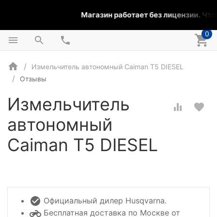
Магазин работает без лицензии.
Чтоб
0
Измельчитель автономный Caiman T5 DIESEL
Отзывы
Измельчитель
автономный
Caiman T5 DIESEL
Официальный дилер Husqvarna.
Бесплатная доставка по Москве от