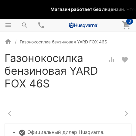
Магазин работает без лицензии.
Чтоб
0
Газонокосилка бензиновая YARD FOX 46S
Газонокосилка
бензиновая YARD
FOX 46S
Официальный дилер Husqvarna.