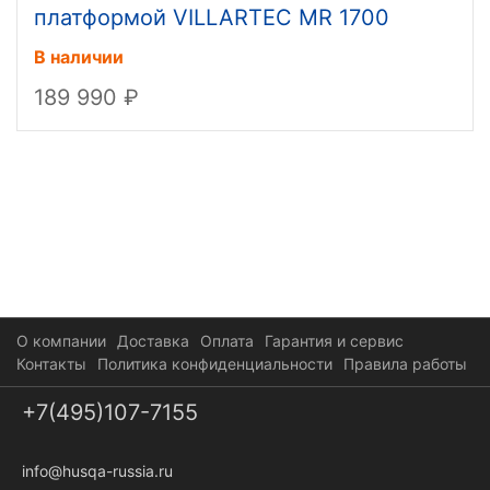
платформой VILLARTEC MR 1700
Stand-On
В наличии
189 990
О компании
Доставка
Оплата
Гарантия и сервис
Контакты
Политика конфиденциальности
Правила работы
+7(495)107-7155
info@husqa-russia.ru