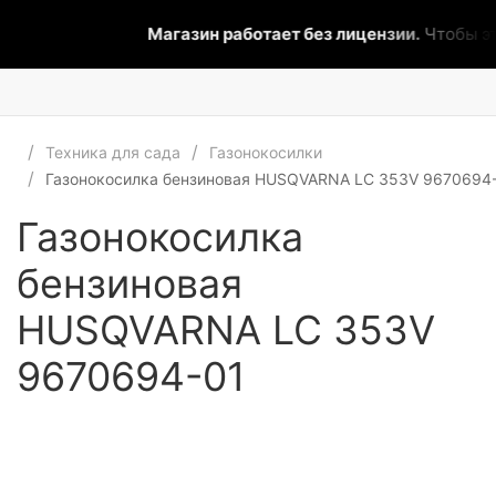
Магазин работает без лицензии.
Чтобы эта
Техника для сада
Газонокосилки
Газонокосилка бензиновая HUSQVARNA LC 353V 9670694
Газонокосилка
бензиновая
HUSQVARNA LC 353V
9670694-01