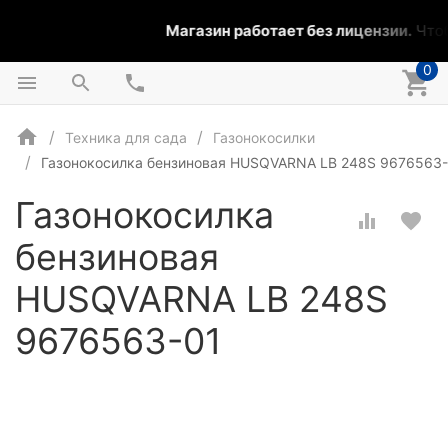
Магазин работает без лицензии.
Чтобы
0
Техника для сада
Газонокосилки
Газонокосилка бензиновая HUSQVARNA LB 248S 9676563
Газонокосилка
бензиновая
HUSQVARNA LB 248S
9676563-01