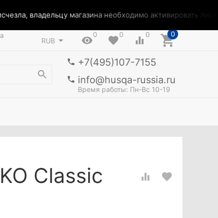
чезла, владельцу магазина необходимо активировать лиценз
0
0
0
0
а
RUB
+7(495)107-7155
info@husqa-russia.ru
Время работы: Пн-Вс 10-19
KO Classic