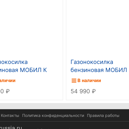
нокосилка
Газонокосилка
иновая МОБИЛ К
бензиновая МОБИЛ
53 ПРЕМИУМ
XM561 ПРО
аличии
В наличии
90
54 990
Контакты
Политика конфиденциальности
Правила работы
ussia.ru