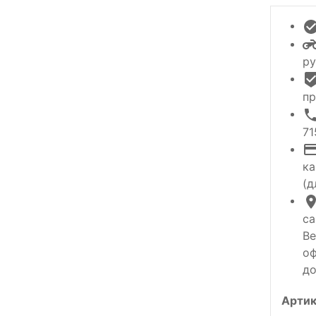
ру
пр
71
ка
(д
са
Ве
оф
до
Артик