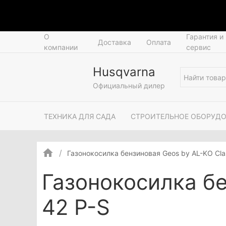
О
Гарантия и
Доставка
Оплата
компании
сервис
Husqvarna
Официальный дилер
ТЕХНИКА ДЛЯ САДА
СТРОИТЕЛЬНОЕ ОБОРУД
Газонокосилка бензиновая Geos by AL-KO Clas
Газонокосилка бе
42 P-S