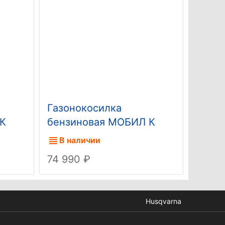
Газонокосилка
Газон
 К
бензиновая МОБИЛ К
бенз
XM552 ПРЕМИУМ
XM55
В наличии
В н
74 990
64 9
Husqvarna