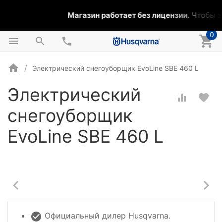
Магазин работает без лицензии.
Чтобы эт
0
Электрический снегоуборщик EvoLine SBE 460 L
Электрический
снегоуборщик
EvoLine SBE 460 L
Официальный дилер Husqvarna.