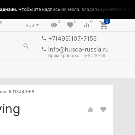
ензии.
Чтобы эта надпись исчезла, владельцу магазина необ
0
0
0
0
а
RUB
+7(495)107-7155
info@husqa-russia.ru
Время работы: Пн-Вс 10-19
varna 5018440-68
ving