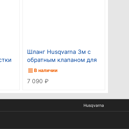
Шланг Husqvarna 3м с
Шина
стки
обратным клапаном для
3/8" 
самовсасывания и
06009
В наличии
В н
подачи воды из бочки
7 090
6 06
Husqvarna