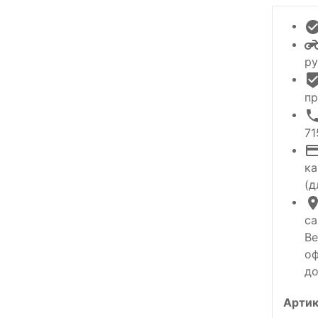
ру
пр
71
ка
(д
са
Ве
оф
до
Артик