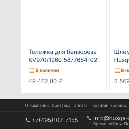
Тележка для бензореза
Шлем
KV970/1260 5877684-02
Husq
(старый код 9651916-05)
В наличии
В н
49 462,80
3 56
О компании
Доставка
Оплата
Гарантия и сервис
info@husqa-r
+7(495)107-7155
Время работы: Пн