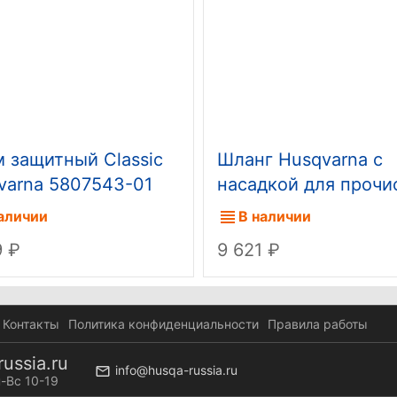
 защитный Classic
Шланг Husqvarna с
varna 5807543-01
насадкой для прочи
труб и стоков 15м
аличии
В наличии
9
9 621
Контакты
Политика конфиденциальности
Правила работы
ussia.ru
info@husqa-russia.ru
-Вс 10-19