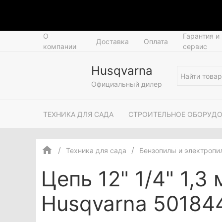
О
Гарантия и
Доставка
Оплата
компании
сервис
Husqvarna
Официальный дилер
ТЕХНИКА ДЛЯ САДА
СТРОИТЕЛЬНОЕ ОБОРУД
Техника для сада
Бензопилы и электропи
Цепь 12" 1/4" 1,3
Husqvarna 50184