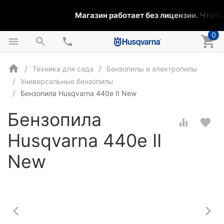
Магазин работает без лицензии.
Чтобы э
0
Техника для сада
Бензопилы и электропилы
Универсальные бензопилы
Бензопила Husqvarna 440e II New
Бензопила
Husqvarna 440e II
New