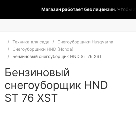
Магазин работает без лицензии.
Чтобы эт
Техника для сада
Снегоуборщики Husqvarna
Снегоуборщики HND (Honda)
Бензиновый снегоуборщик HND ST 76 XST
Бензиновый
снегоуборщик HND
ST 76 XST