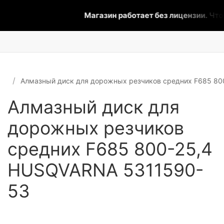
Магазин работает без лицензии.
Чтоб
Алмазный диск для дорожных резчиков средних F685 8
Алмазный диск для
дорожных резчиков
средних F685 800-25,4
HUSQVARNA 5311590-
53