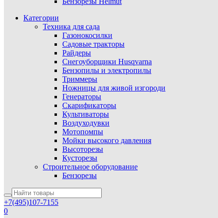
Бензорезы Helmut
Категории
Техника для сада
Газонокосилки
Садовые тракторы
Райдеры
Снегоуборщики Husqvarna
Бензопилы и электропилы
Триммеры
Ножницы для живой изгороди
Генераторы
Скарификаторы
Культиваторы
Воздуходувки
Мотопомпы
Мойки высокого давления
Высоторезы
Кусторезы
Строительное оборудование
Бензорезы
+7(495)107-7155
0