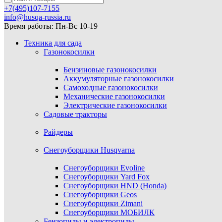
+7(495)107-7155
info@husqa-russia.ru
Время работы: Пн-Вс 10-19
Техника для сада
Газонокосилки
Бензиновые газонокосилки
Аккумуляторные газонокосилки
Самоходные газонокосилки
Механические газонокосилки
Электрические газонокосилки
Садовые тракторы
Райдеры
Снегоуборщики Husqvarna
Снегоуборщики Evoline
Снегоуборщики Yard Fox
Снегоуборщики HND (Honda)
Снегоуборщики Geos
Снегоуборщики Zimani
Снегоуборщики МОБИЛК
Бензопилы и электропилы